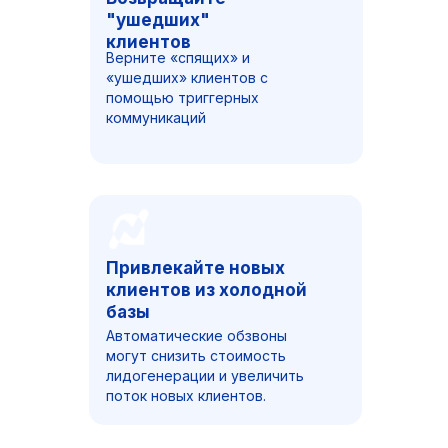
"ушедших"
клиентов
Верните «спящих» и
«ушедших» клиентов с
помощью триггерных
коммуникаций
Привлекайте новых
Привлекайте новых
клиентов из холодной
клиентов из холодной
базы
базы
Автоматические обзвоны
Автоматические обзвоны
могут снизить стоимость
могут снизить стоимость
лидогенерации и увеличить
лидогенерации и увеличить
поток новых клиентов.
поток новых клиентов.