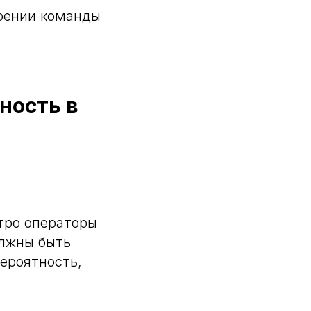
рении команды
ность в
стро операторы
олжны быть
ероятность,