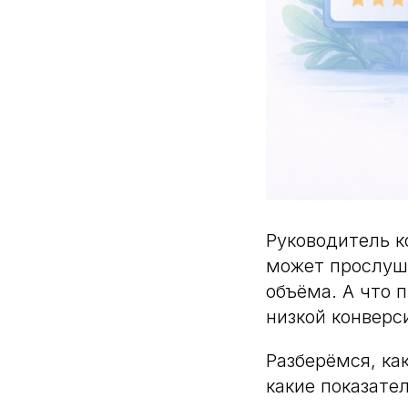
Руководитель к
может прослуша
объёма. А что 
низкой конверс
Разберёмся, ка
какие показате