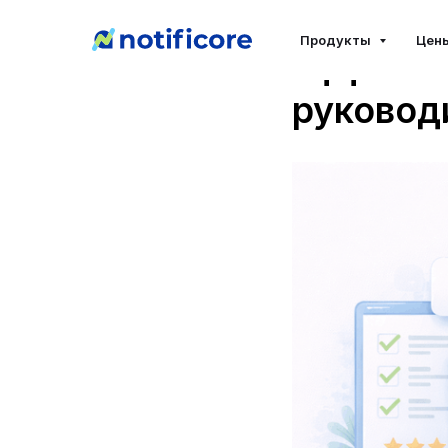
KPI конт
Продукты
Цен
эффекти
руковод