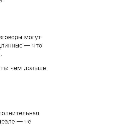
а.
зговоры могут
длинные — что
.
сть: чем дольше
ополнительная
деале — не