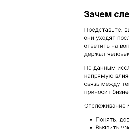
Зачем сле
Представьте: в
они уходят пос
ответить на во
держал человек
По данным иссл
напрямую влияе
связь между те
приносит бизне
Отслеживание м
Понять, до
Выявить уз