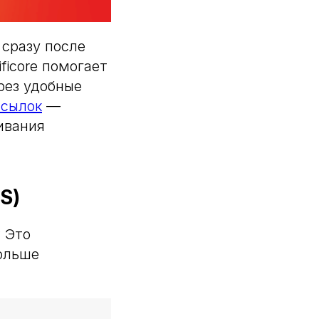
 сразу после
ficore помогает
рез удобные
сылок
—
ивания
S)
 Это
больше