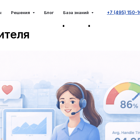
акт-центра: 10+ метрик
+7 (495) 150-
ы
Решения
Блог
База знаний
вности операторов и
ителя