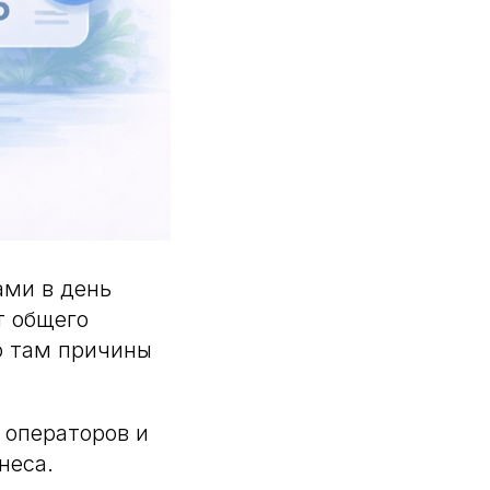
ами в день
т общего
о там причины
 операторов и
неса.