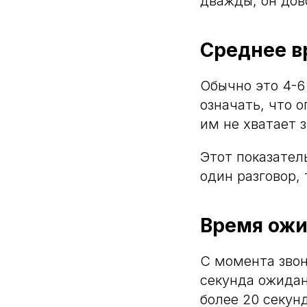
дважды, он дов
Среднее в
Обычно это 4-6
означать, что 
им не хватает 
Этот показател
один разговор,
Время ожи
С момента звон
секунда ожидан
более 20 секунд