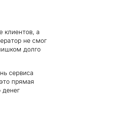
е клиентов, а
ператор не смог
слишком долго
нь сервиса
 это прямая
о денег