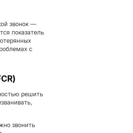
кой звонок —
тся показатель
потерянных
проблемах с
FCR)
лностью решить
езванивать,
жно звонить