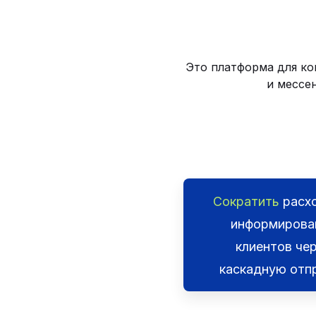
Это платформа для ко
и мессе
Сократить
расх
информирова
клиентов че
каскадную отп