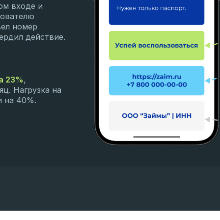
ом входе и
зователю
вел номер
ердил действие.
на 23%
,
яц. Нагрузка на
и на 40%.