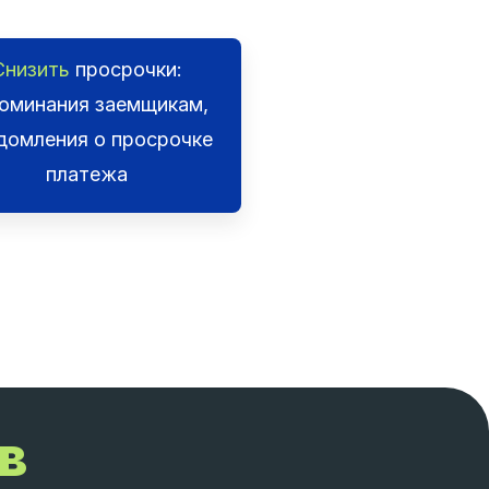
Снизить
просрочки:
оминания заемщикам,
домления о просрочке
платежа
в