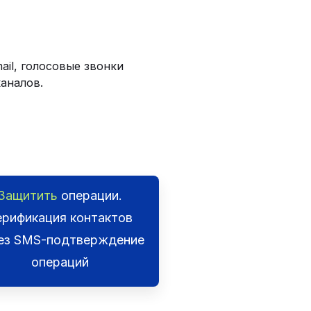
il, голосовые звонки
каналов.
Защитить
операции.
ерификация контактов
ез SMS-подтверждение
операций