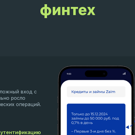
финтех
сложный вход с
льно росло
еских операций.
аутентификацию