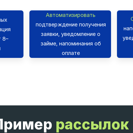
Автоматизировать
ных
подтверждение получения
нап
ация
заявки, уведомление о
уве
 8–
займе, напоминания об
и
оплате
Пример
рассылок 