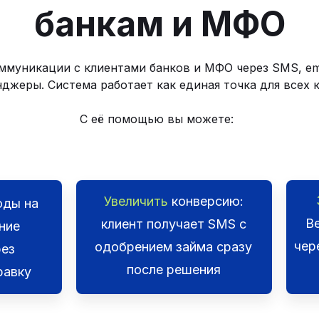
банкам и МФО
ммуникации с клиентами банков и МФО через SMS, ema
нджеры. Система работает как единая точка для всех 
С её помощью вы можете:
Увеличить
конверсию:
оды на
В
клиент получает SMS с
ние
чер
одобрением займа сразу
рез
после решения
равку