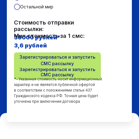
Остальной мир
Стоимость отправки
рассылки:
Мин.стоимость за 1 смс:
36000
рублей*
3,6 рублей
Зарегистрироваться и запустить
СМС рассылку
Зарегистрироваться и запустить
СМС рассылку
*- Указанная стоимость носит информационный
характер и не является публичной офертой
в соответствии с положениями статьи 437
Гражданского кодекса РФ. Точная цена будет
уточнена при заключении договора