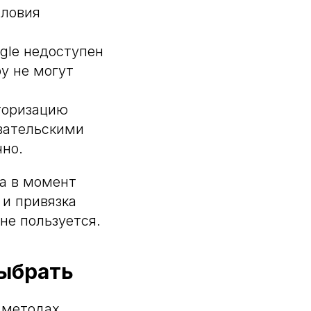
словия
ogle недоступен
у не могут
торизацию
овательскими
чно.
та в момент
 и привязка
не пользуется.
выбрать
 методах.