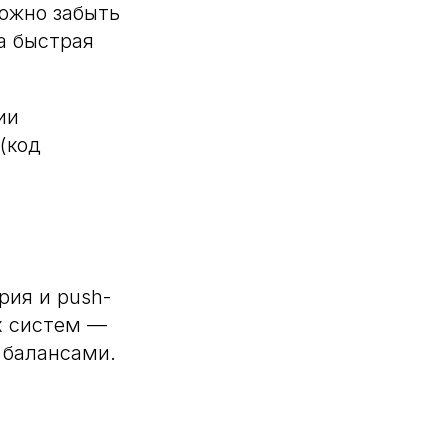
можно забыть
а быстрая
ии
(код
рия и push-
х систем —
 балансами.