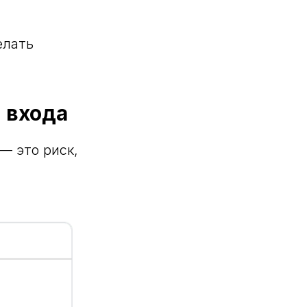
елать
 входа
— это риск,