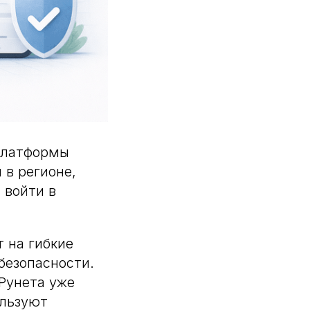
 платформы
 в регионе,
 войти в
т на гибкие
безопасности.
 Рунета уже
ользуют