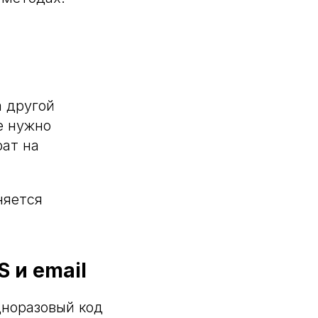
а другой
е нужно
рат на
няется
 и email
дноразовый код