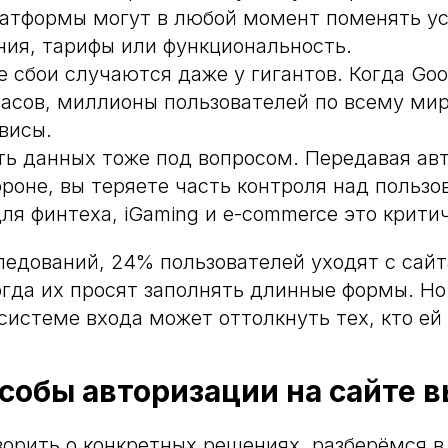
атформы могут в любой момент поменять у
ния, тарифы или функциональность.
е сбои случаются даже у гигантов. Когда Go
часов, миллионы пользователей по всему мир
висы.
ть данных тоже под вопросом. Передавая ав
ороне, вы теряете часть контроля над польз
ля финтеха, iGaming и e-commerce это крити
едований, 24% пользователей уходят с сай
огда их просят заполнять длинные формы. Но
 системе входа может оттолкнуть тех, кто ей 
собы авторизации на сайте 
орить о конкретных решениях, разберёмся в