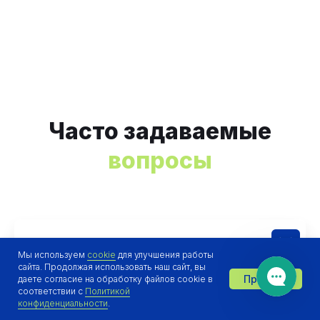
Часто задаваемые
вопросы
Нужен ли опыт в телеком или IT
Мы используем
cookie
для улучшения работы
сайта. Продолжая использовать наш сайт, вы
Будет плюсом. Но достаточно понимать задачи клиентов.
Принять
даете согласие на обработку файлов cookie в
Менеджер Notificore поможет подготовить предложение и
Отдел продаж онлайн 👋
соответствии с
Политикой
ответит на технические вопросы.
конфиденциальности
.