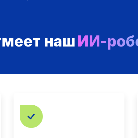
умеет наш
ИИ-роб