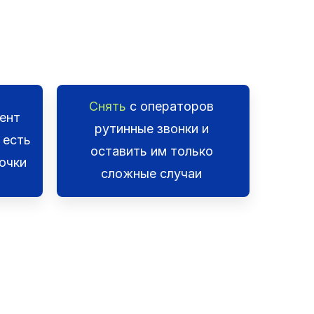
Снять
с операторов
иент
рутинные звонки и
 есть
оставить им только
очки
сложные случаи