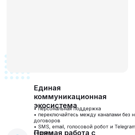
Единая
коммуникационная
экосистема
• персональная поддержка
• переключайтесь между каналами без 
договоров
• SMS, email, голосовой робот и Telegra
Прямая работа с
сервисе