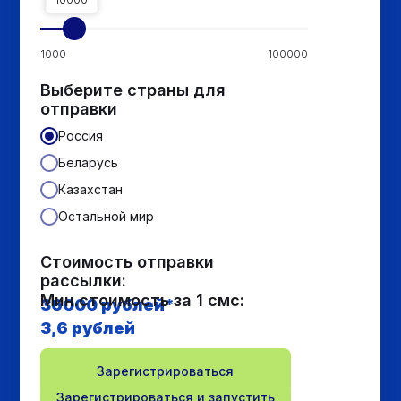
1000
100000
Выберите страны для
отправки
Россия
Беларусь
Казахстан
Остальной мир
Стоимость отправки
рассылки:
Мин.стоимость за 1 смс:
36000
рублей*
3,6 рублей
Зарегистрироваться
Зарегистрироваться и запустить