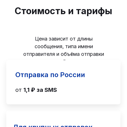
Стоимость и тарифы
Цена зависит от длины
сообщения, типа имени
отправителя и объёма отправки
в месяц. Рассылка
тарифицируется фиксированно,
Отправка по России
без скрытых комиссий.
от
1,1 ₽ за SMS