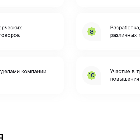
ерческих
Разработка
говоров
различных 
тделами компании
Участие в т
повышения
я