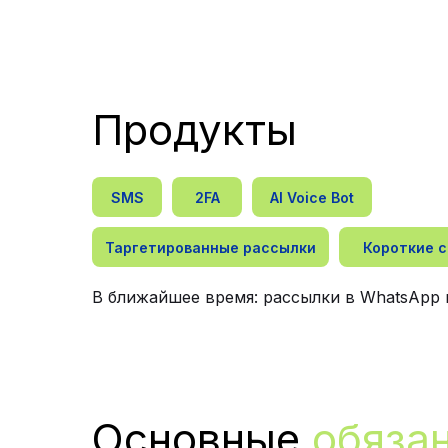
Продукты
SMS
2FA
AI Voice Bot
Таргетированные рассылки
Короткие 
В ближайшее время: рассылки в WhatsApp и
Основные
обяза