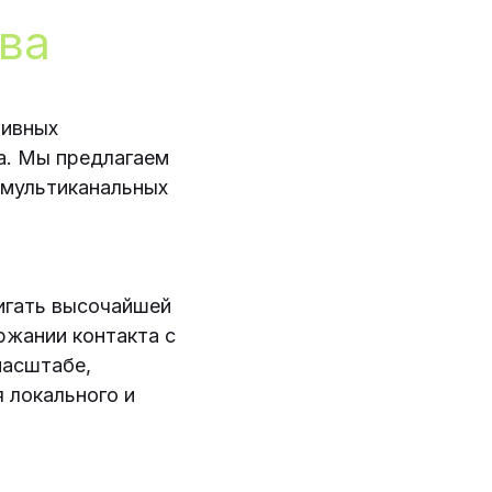
ва
тивных
а. Мы предлагаем
 мультиканальных
игать высочайшей
ржании контакта с
масштабе,
 локального и