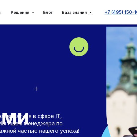
+7 (495) 150-
ы
Решения
Блог
База знаний
ами
азвиваться в сфере IT,
! Мы ищем менеджера по
важной частью нашего успеха!