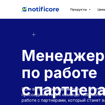
Продукты
Цен
Менеджер
по работе
с партнер
Если вы амбициозны, активны и хотите р
присоединяйтесь к команде Notificore
работе с партнерами, который станет 