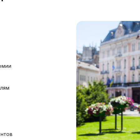
омии
алям
ентов