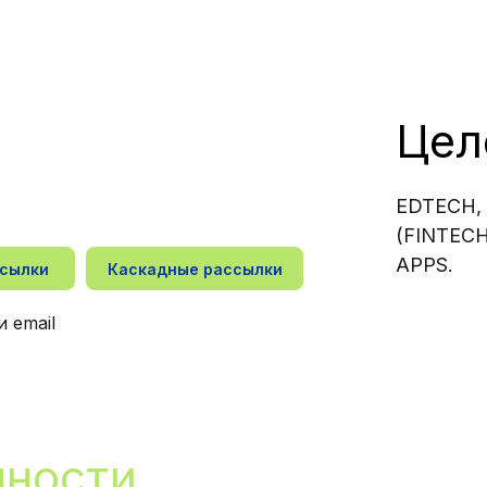
Цел
EDTECH, 
(FINTEC
APPS.
ссылки
Каскадные рассылки
 email
нности