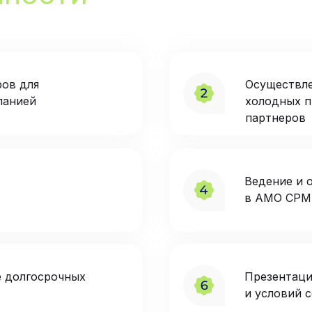
ров для
Осуществле
панией
холодных п
партнеров
Ведение и 
в АМО СРМ
е долгосрочных
Презентаци
и условий 