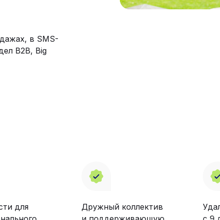
дажах, в SMS-
ел B2B, Big
ти для
Дружный коллектив
Уда
нального
и поддерживающую
с 9 