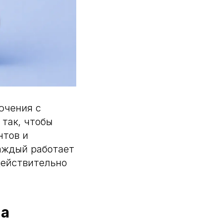
ючения с
так, чтобы
нтов и
каждый работает
действительно
на