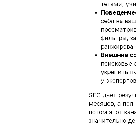
тегами, учи
Поведенче
себя на ваш
просматрив
фильтры, з
ранжирован
Внешние с
поисковые 
укрепить п
у экспертов
SEO даёт резул
месяцев, а пол
потом этот кан
значительно де