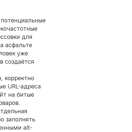
м потенциальные
окочастотные
оссовки для
на асфальте
ловек уже
в создаётся
, корректно
ые URL-адреса
айт на битые
оваров.
отдельная
но заполнять
енными alt-