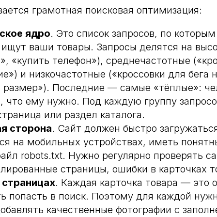
вается грамотная поисковая оптимизация:
ское ядро
. Это список запросов, по которы
 ищут ваши товары. Запросы делятся на выс
», «купить телефон»), среднечастотные («кр
е») и низкочастотные («кроссовки для бега 
 размер»). Последние — самые «тёплые»: че
т, что ему нужно. Под каждую группу запросо
страница или раздел каталога.
ая сторона
. Сайт должен быстро загружаться
ся на мобильных устройствах, иметь понятн
айл robots.txt. Нужно регулярно проверять с
блированные страницы, ошибки в карточках т
 страницах
. Каждая карточка товара — это 
ь попасть в поиск. Поэтому для каждой нуж
добавлять качественные фотографии с заполн