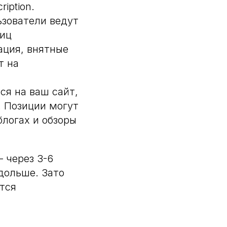
iption.
ьзователи ведут
ниц
ация, внятные
т на
я на ваш сайт,
. Позиции могут
логах и обзоры
 через 3-6
дольше. Зато
тся