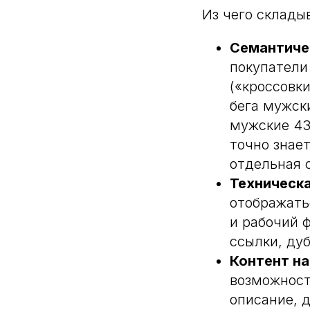
Из чего склады
Семантиче
покупатели
(«кроссовки
бега мужски
мужские 43
точно знае
отдельная 
Техническ
отображать
и рабочий ф
ссылки, ду
Контент на
возможност
описание, 