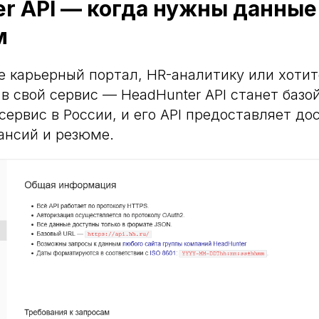
r API — когда нужны данные
м
е карьерный портал, HR-аналитику или хотит
 в свой сервис — HeadHunter API станет базо
сервис в России, и его API предоставляет дос
ансий и резюме.