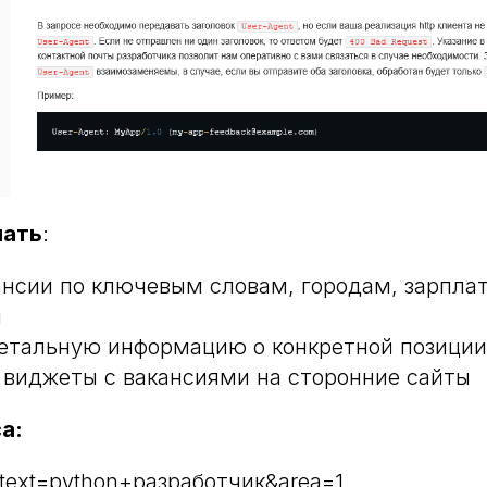
лать
:
ансии по ключевым словам, городам, зарпла
м
етальную информацию о конкретной позиции
 виджеты с вакансиями на сторонние сайты
а:
?text=python+разработчик&area=1