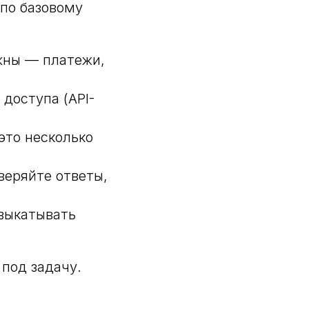
 по базовому
жны — платежи,
доступа (API-
это несколько
веряйте ответы,
выкатывать
под задачу.