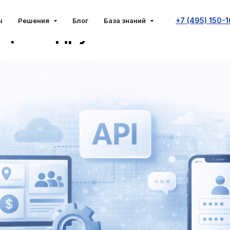
PI для бизнеса: карты, 
+7 (495) 150-
ы
Решения
Блог
База знаний
ция и другие