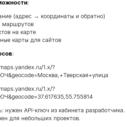
можности
:
ание (адрес → координаты и обратно)
е маршрутов
ктов на карте
ные карты для сайтов
осов
:
maps.yandex.ru/1.x/?
ЮЧ&geocode=Москва,+Тверская+улица
maps.yandex.ru/1.x/?
ЮЧ&geocode=37.617635,55.755814
ь: нужен API-ключ из кабинета разработчика
ен для небольших проектов.