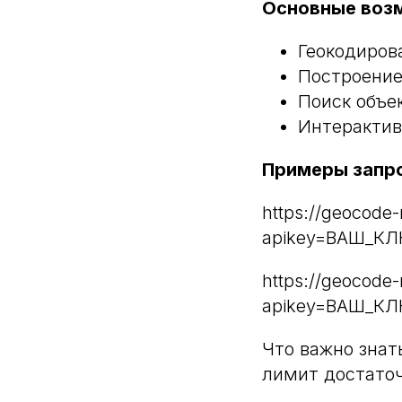
Основные воз
Геокодиров
Построени
Поиск объе
Интерактив
Примеры запр
https://geocode-
apikey=ВАШ_КЛ
https://geocode-
apikey=ВАШ_КЛ
Что важно знат
лимит достаточ