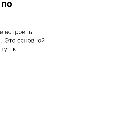
 по
е встроить
й. Это основной
туп к