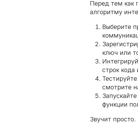
Перед тем как 
алгоритму инте
Выберите п
коммуникац
Зарегистри
ключ или то
Интегрируй
строк кода 
Тестируйте
смотрите н
Запускайте
функции по
Звучит просто.