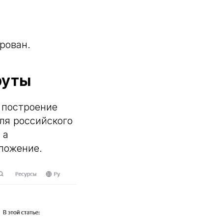
ирован.
руты
 построение
я российского
 а
ложение.