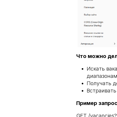
Что можно де
Искать вак
диапазона
Получать д
Встраивать
Пример запрос
GET /vacancies