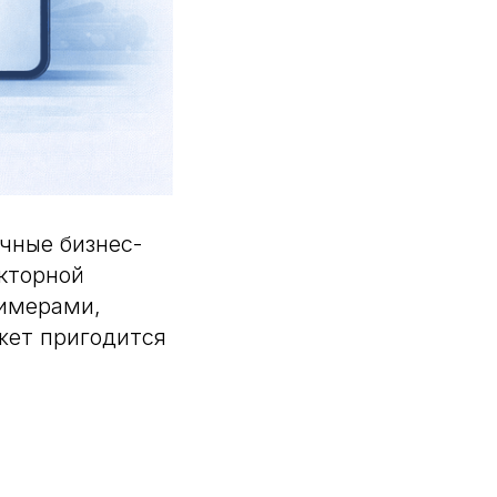
ичные бизнес-
акторной
римерами,
жет пригодится