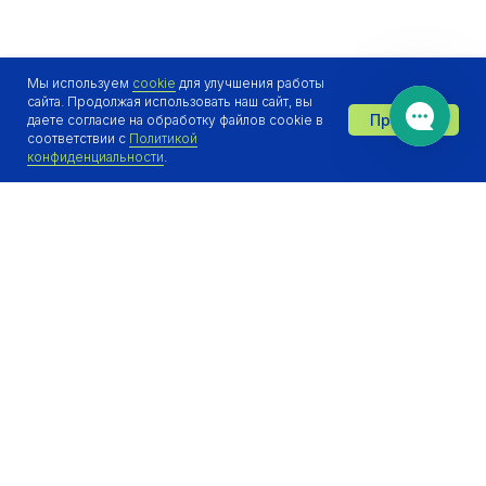
Мы используем
cookie
для улучшения работы
сайта. Продолжая использовать наш сайт, вы
Принять
даете согласие на обработку файлов cookie в
Отдел продаж онлайн 👋
соответствии с
Политикой
конфиденциальности
.
Рассчитайте экономию
за 5 минут
На основе ваших объемов
рассылок и звонков
порекомендуем тариф
на
авторизацию, верификацию,