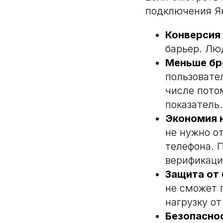
подключения Ян
Конверсия 
барьер. Лю
Меньше бр
пользовател
числе потом
показатель.
Экономия 
не нужно о
телефона. 
верификаци
Защита от
не сможет 
нагрузку о
Безопаснос