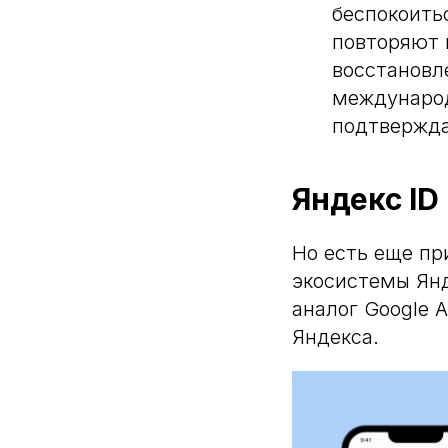
беспокоить
повторяют 
восстановл
международ
подтвержда
Яндекс ID
Но есть еще пр
экосистемы Янд
аналог Google A
Яндекса.