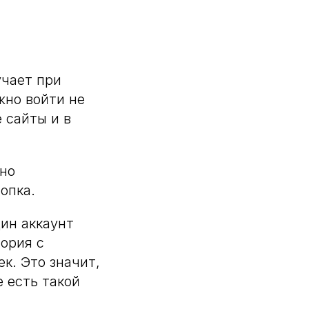
учает при
жно войти не
 сайты и в
.
жно
опка.
дин аккаунт
ория с
к. Это значит,
 есть такой