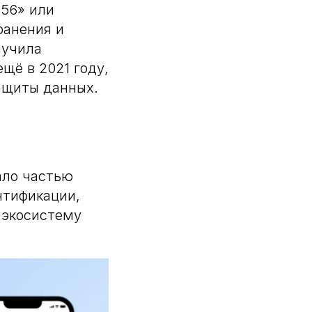
456» или
ранения и
лучила
щё в 2021 году,
ащиты данных.
ало частью
нтификации,
в экосистему