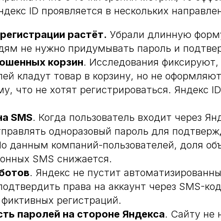
декс ID проявляется в нескольких направле
регистрации растёт.
Убрали длинную форму
дям не нужно придумывать пароль и подтве
ошенных корзин
. Исследования фиксируют, 
ей кладут товар в корзину, но не оформляют 
у, что не хотят регистрироваться. Яндекс I
на SMS
. Когда пользователь входит через Янд
тправлять одноразовый пароль для подтвер
По данным компаний-пользователей, доля об
онных SMS снижается.
 ботов
. Яндекс не пустит автоматизированны
подтвердить права на аккаунт через SMS-код
т фиктивных регистраций.
ть паролей на стороне Яндекса
. Сайту не