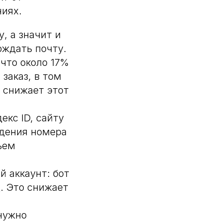
ниях.
, а значит и
рждать почту.
что около 17%
заказ, в том
D снижает этот
екс ID, сайту
ждения номера
ъем
й аккаунт: бот
. Это снижает
 нужно