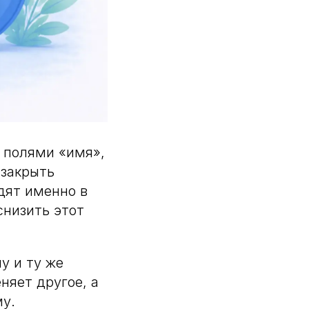
с полями «имя»,
 закрыть
дят именно в
снизить этот
у и ту же
няет другое, а
му.