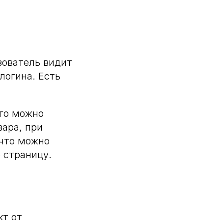
зователь видит
 логина. Есть
Его можно
вара, при
 что можно
 страницу.
кт от